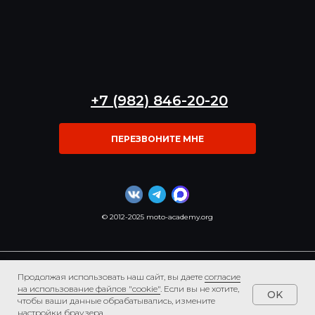
+7 (982) 846-20-20
ПЕРЕЗВОНИТЕ МНЕ
© 2012-2025 moto-academy.org
Согласие на обработку файлов cookies
Продолжая использовать наш сайт, вы дает
е
согласие
Согласие на получение рассылки и рекламных
на использование файлов "cookie"
. Если вы
не хотите,
материалов
OK
чтобы ваши данные обрабатывались, измените
Согласие пользователя сайта на обработку
настройки браузера.
персональных данных