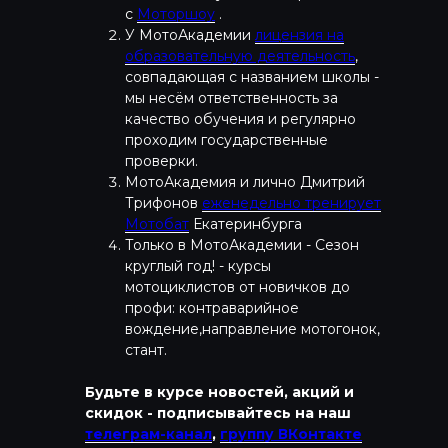
с
Моторшоу
.
У МотоАкадемии
лицензия на
образовательную деятельность
,
совпадающая с названием школы -
мы несём ответственность за
качество обучения и регулярно
проходим государственные
проверки.
МотоАкадемия и лично Дмитрий
Трифонов
еженедельно тренирует
Мотобат
Екатеринбурга
Только в МотоАкадемии - Сезон
круглый год! - курсы
мотоциклистов от новичков до
профи: контраварийное
вождение,направление мотогонок,
стант.
Будьте в курсе новостей, акций и
скидок - подписывайтесь на наш
телеграм-канал
,
группу ВКонтакте